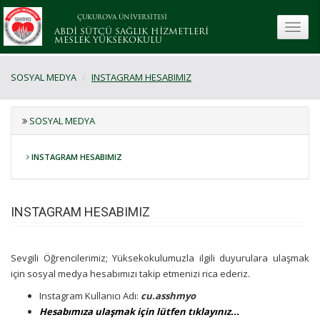
ÇUKUROVA ÜNİVERSİTESİ
toggle
ABDİ SÜTCÜ SAĞLIK HİZMETLERİ
MESLEK YÜKSEKOKULU
SOSYAL MEDYA
INSTAGRAM HESABIMIZ
SOSYAL MEDYA
INSTAGRAM HESABIMIZ
INSTAGRAM HESABIMIZ
Sevgili Öğrencilerimiz; Yüksekokulumuzla ilgili duyurulara ulaşmak
için sosyal medya hesabımızı takip etmenizi rica ederiz.
Instagram Kullanıcı Adı:
cu.asshmyo
Hesabımıza ulaşmak için lütfen tıklayınız...