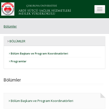
ÇUKUROVA ÜNİVERSİTESİ
toggle
ABDİ SÜTCÜ SAĞLIK HİZMETLERİ
MESLEK YÜKSEKOKULU
Bölümler
BÖLÜMLER
Bölüm Başkanı ve Program Koordinatörleri
Programlar
Bölümler
Bölüm Başkanı ve Program Koordinatörleri