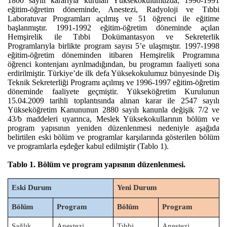
1800 sayılı kararıyla kurulan Yüksekokulumuzda, 1990-1991
eğitim-öğretim döneminde, Anestezi, Radyoloji ve Tıbbi
Laboratuvar Programları açılmış ve 51 öğrenci ile eğitime
başlanmıştır. 1991-1992 eğitim-öğretim döneminde açılan
Hemşirelik ile Tıbbi Dokümantasyon ve Sekreterlik
Programlarıyla birlikte program sayısı 5’e ulaşmıştır. 1997-1998
eğitim-öğretim döneminden itibaren Hemşirelik Programına
öğrenci kontenjanı ayrılmadığından, bu programın faaliyeti sona
erdirilmiştir. Türkiye’de ilk defa Yüksekokulumuz bünyesinde Diş
Teknik Sekreterliği Programı açılmış ve 1996-1997 eğitim-öğretim
döneminde faaliyete geçmiştir. Yükseköğretim Kurulunun
15.04.2009 tarihli toplantısında alınan karar ile 2547 sayılı
Yükseköğretim Kanununun 2880 sayılı kanunla değişik 7/2 ve
43/b maddeleri uyarınca, Meslek Yüksekokullarının bölüm ve
program yapısının yeniden düzenlenmesi nedeniyle aşağıda
belirtilen eski bölüm ve programlar karşılarında gösterilen bölüm
ve programlarla eşdeğer kabul edilmiştir (Tablo 1).
Tablo 1. Bölüm ve program yapısının düzenlenmesi.
Eski Durum
Yeni Durum
Bölüm
Program
Bölüm
Program
Sağlık
Anestezi
Tıbbi
Anestezi