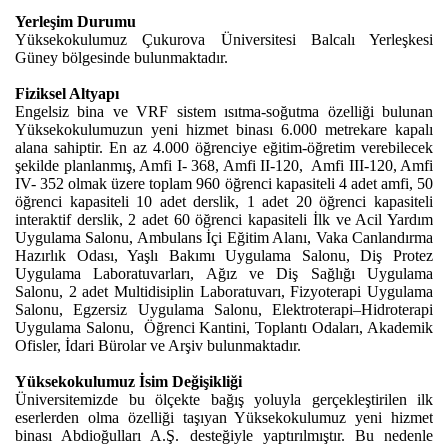
Yerleşim Durumu
Yüksekokulumuz Çukurova Üniversitesi Balcalı Yerleşkesi
Güney bölgesinde bulunmaktadır.
Fiziksel Altyapı
Engelsiz bina ve VRF sistem ısıtma-soğutma özelliği bulunan
Yüksekokulumuzun yeni hizmet binası 6.000 metrekare kapalı
alana sahiptir. En az 4.000 öğrenciye eğitim-öğretim verebilecek
şekilde planlanmış, Amfi I- 368, Amfi II-120,
Amfi III-120, Amfi
IV- 352 olmak üzere toplam 960 öğrenci kapasiteli 4 adet amfi, 50
öğrenci kapasiteli 10 adet derslik, 1 adet 20 öğrenci kapasiteli
interaktif derslik, 2 adet 60 öğrenci kapasiteli İlk ve Acil Yardım
Uygulama Salonu, Ambulans İçi Eğitim Alanı, Vaka Canlandırma
Hazırlık Odası, Yaşlı Bakımı Uygulama Salonu, Diş Protez
Uygulama Laboratuvarları, Ağız ve Diş Sağlığı Uygulama
Salonu, 2 adet Multidisiplin Laboratuvarı, Fizyoterapi Uygulama
Salonu, Egzersiz Uygulama Salonu, Elektroterapi–Hidroterapi
Uygulama Salonu,
Öğrenci Kantini, Toplantı Odaları, Akademik
Ofisler, İdari Bürolar ve Arşiv bulunmaktadır.
Yüksekokulumuz İsim Değişikliği
Üniversitemizde bu ölçekte bağış yoluyla gerçekleştirilen ilk
eserlerden olma özelliği taşıyan
Yüksekokulumuz yeni hizmet
binası Abdioğulları A.Ş. desteğiyle yaptırılmıştır. Bu nedenle