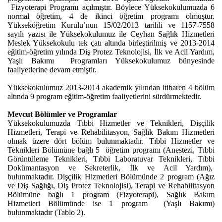
Fizyoterapi Programı açılmıştır. Böylece Yüksekokulumuzda 6
normal öğretim, 4 de ikinci öğretim programı olmuştur.
Yükseköğretim Kurulu’nun 15/02/2013 tarihli ve 1157-7558
sayılı yazısı ile Yüksekokulumuz ile Ceyhan Sağlık Hizmetleri
Meslek Yüksekokulu tek çatı altında birleştirilmiş ve 2013-2014
eğitim-öğretim yılında Diş Protez Teknolojisi, İlk ve Acil Yardım,
Yaşlı Bakımı Programları Yüksekokulumuz bünyesinde
faaliyetlerine devam etmiştir.
Yüksekokulumuz 2013-2014 akademik yılından itibaren 4 bölüm
altında 9 program eğitim-öğretim faaliyetlerini sürdürmektedir.
Mevcut Bölümler ve Programlar
Yüksekokulumuzda Tıbbi Hizmetler ve Teknikleri, Dişçilik
Hizmetleri, Terapi ve Rehabilitasyon, Sağlık Bakım Hizmetleri
olmak üzere dört bölüm bulunmaktadır. Tıbbi Hizmetler ve
Teknikleri Bölümüne bağlı 5 öğretim programı (Anestezi, Tıbbi
Görüntüleme Teknikleri, Tıbbi Laboratuvar Teknikleri, Tıbbi
Dokümantasyon ve Sekreterlik, İlk ve Acil Yardım),
bulunmaktadır. Dişçilik Hizmetleri Bölümünde 2 program (Ağız
ve Diş Sağlığı, Diş Protez Teknolojisi), Terapi ve Rehabilitasyon
Bölümüne bağlı 1 program (Fizyoterapi), Sağlık Bakım
Hizmetleri Bölümünde ise 1 program (Yaşlı Bakımı)
bulunmaktadır (Tablo 2).