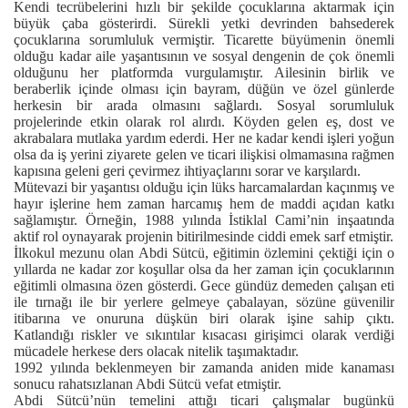
Kendi tecrübelerini hızlı bir şekilde çocuklarına aktarmak için
büyük çaba gösterirdi. Sürekli yetki devrinden bahsederek
çocuklarına sorumluluk vermiştir. Ticarette büyümenin önemli
olduğu kadar aile yaşantısının ve sosyal dengenin de çok önemli
olduğunu her platformda vurgulamıştır. Ailesinin birlik ve
beraberlik içinde olması için bayram, düğün ve özel günlerde
herkesin bir arada olmasını sağlardı. Sosyal sorumluluk
projelerinde etkin olarak rol alırdı. Köyden gelen eş, dost ve
akrabalara mutlaka yardım ederdi. Her ne kadar kendi işleri yoğun
olsa da iş yerini ziyarete gelen ve ticari ilişkisi olmamasına rağmen
kapısına geleni geri çevirmez ihtiyaçlarını sorar ve karşılardı.
Mütevazi bir yaşantısı olduğu için lüks harcamalardan kaçınmış ve
hayır işlerine hem zaman harcamış hem de maddi açıdan katkı
sağlamıştır. Örneğin, 1988 yılında İstiklal Cami’nin inşaatında
aktif rol oynayarak projenin bitirilmesinde ciddi emek sarf etmiştir.
İlkokul mezunu olan Abdi Sütcü, eğitimin özlemini çektiği için o
yıllarda ne kadar zor koşullar olsa da her zaman için çocuklarının
eğitimli olmasına özen gösterdi. Gece gündüz demeden çalışan eti
ile tırnağı ile bir yerlere gelmeye çabalayan, sözüne güvenilir
itibarına ve onuruna düşkün biri olarak işine sahip çıktı.
Katlandığı riskler ve sıkıntılar kısacası girişimci olarak verdiği
mücadele herkese ders olacak nitelik taşımaktadır.
1992 yılında beklenmeyen bir zamanda aniden mide kanaması
sonucu rahatsızlanan Abdi Sütcü vefat etmiştir.
Abdi Sütcü’nün temelini attığı ticari çalışmalar bugünkü