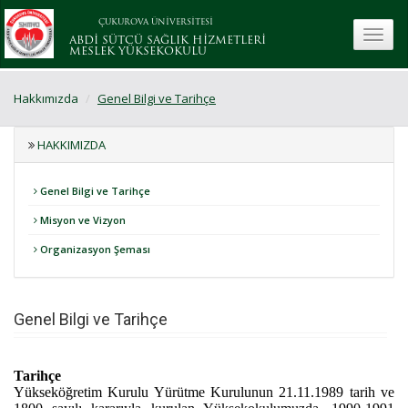
ÇUKUROVA ÜNİVERSİTESİ
toggle
ABDİ SÜTCÜ SAĞLIK HİZMETLERİ
MESLEK YÜKSEKOKULU
Hakkımızda
Genel Bilgi ve Tarihçe
HAKKIMIZDA
Genel Bilgi ve Tarihçe
Misyon ve Vizyon
Organizasyon Şeması
Genel Bilgi ve Tarihçe
Tarihçe
Yükseköğretim Kurulu Yürütme Kurulunun 21.11.1989 tarih ve