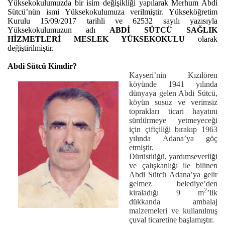
Yüksekokulumuzda bir isim değişikliği yapılarak Merhum Abdi
Sütcü’nün ismi Yüksekokulumuza verilmiştir. Yükseköğretim
Kurulu 15/09/2017 tarihli ve 62532 sayılı yazısıyla
Yüksekokulumuzun adı
ABDİ SÜTCÜ SAĞLIK
HİZMETLERİ MESLEK YÜKSEKOKULU
olarak
değiştirilmiştir.
Abdi Sütcü Kimdir?
Kayseri’nin Kızılören
köyünde 194
1 yılında
dünyaya gelen Abdi Sütcü,
köyün susuz ve verimsiz
toprakları ticari hayatını
sürdürmeye yetmeyeceği
için çiftçiliği bırakıp 1963
yılında Adana’ya göç
etmiştir.
Dürüstlüğü, yardımseverliği
ve çalışkanlığı ile bilinen
Abdi Sütcü Adana’ya gelir
gelmez belediye’den
2
kiraladığı 9 m
’lik
dükkanda ambalaj
malzemeleri ve kullanılmış
çuval ticaretine başlamıştır.