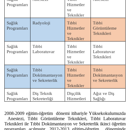
Programları
Hizmetler
ve
Teknikler
Sağlık
Radyoloji
Tıbbi
Tıbbi
Programları
Hizmetler
Görüntüleme
ve
Teknikleri
Teknikler
Sağlık
Tıbbi
Tıbbi
Tıbbi
Programları
Laboratuvar
Hizmetler
Laboratuvar
ve
Teknikleri
Teknikler
Sağlık
Tıbbi
Tıbbi
Tıbbi
Programları
Dokümantasyon
Hizmetler
Dokümantasyon
ve Sekreterlik
ve
ve Sekreterlik
Teknikler
Sağlık
Diş Teknik
Dişçilik
Ağız ve Diş
Programları
Sekreterliği
Hizmetleri
Sağlığı
2008-2009 eğitim-öğretim dönemi itibariyle Yüksekokulumuzda
Anestezi, Tıbbi Görüntüleme Teknikleri, Tıbbi Laboratuvar
Teknikleri ile Tıbbi Dokümantasyon ve Sekreterlik ikinci öğretim
programları açılmıştır. 2012-2013 eğitim-öğretim döneminde